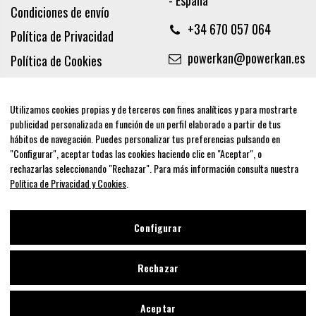
Condiciones de envío
+34 670 057 064
Política de Privacidad
powerkan@powerkan.es
Política de Cookies
Términos y condiciones
Aviso legal
Utilizamos cookies propias y de terceros con fines analíticos y para mostrarte
publicidad personalizada en función de un perfil elaborado a partir de tus
Síguenos
hábitos de navegación. Puedes personalizar tus preferencias pulsando en
"Configurar", aceptar todas las cookies haciendo clic en "Aceptar", o
rechazarlas seleccionando "Rechazar". Para más información consulta nuestra
Política de Privacidad y Cookies
.
Newsletter
Configurar
Rechazar
Aceptar