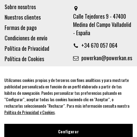
Sobre nosotros
Calle Tejedores 9 - 47400
Nuestros clientes
Medina del Campo Valladolid
Formas de pago
- España
Condiciones de envío
+34 670 057 064
Política de Privacidad
powerkan@powerkan.es
Política de Cookies
Términos y condiciones
Aviso legal
Utilizamos cookies propias y de terceros con fines analíticos y para mostrarte
publicidad personalizada en función de un perfil elaborado a partir de tus
Síguenos
hábitos de navegación. Puedes personalizar tus preferencias pulsando en
"Configurar", aceptar todas las cookies haciendo clic en "Aceptar", o
rechazarlas seleccionando "Rechazar". Para más información consulta nuestra
Política de Privacidad y Cookies
.
Newsletter
Configurar