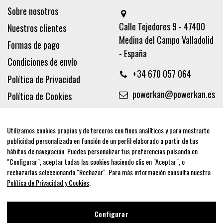
Sobre nosotros
Calle Tejedores 9 - 47400
Nuestros clientes
Medina del Campo Valladolid
Formas de pago
- España
Condiciones de envío
+34 670 057 064
Política de Privacidad
powerkan@powerkan.es
Política de Cookies
Términos y condiciones
Aviso legal
Utilizamos cookies propias y de terceros con fines analíticos y para mostrarte
publicidad personalizada en función de un perfil elaborado a partir de tus
Síguenos
hábitos de navegación. Puedes personalizar tus preferencias pulsando en
"Configurar", aceptar todas las cookies haciendo clic en "Aceptar", o
rechazarlas seleccionando "Rechazar". Para más información consulta nuestra
Política de Privacidad y Cookies
.
Newsletter
Configurar