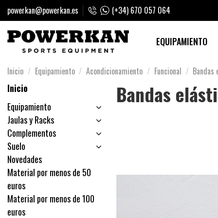
powerkan@powerkan.es
(+34) 670 057 064
EQUIPAMIENTO
Inicio
Equipamiento
Acondicionamiento
Funcional
Bandas 
Bandas elást
Inicio
Equipamiento
Jaulas y Racks
Complementos
Suelo
Novedades
Material por menos de 50
euros
Material por menos de 100
euros