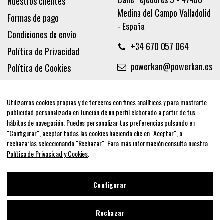
Nuestros clientes
Medina del Campo Valladolid
Formas de pago
- España
Condiciones de envío
+34 670 057 064
Política de Privacidad
powerkan@powerkan.es
Política de Cookies
Términos y condiciones
Aviso legal
Utilizamos cookies propias y de terceros con fines analíticos y para mostrarte
publicidad personalizada en función de un perfil elaborado a partir de tus
Síguenos
hábitos de navegación. Puedes personalizar tus preferencias pulsando en
"Configurar", aceptar todas las cookies haciendo clic en "Aceptar", o
rechazarlas seleccionando "Rechazar". Para más información consulta nuestra
Política de Privacidad y Cookies
.
Newsletter
Configurar
Rechazar