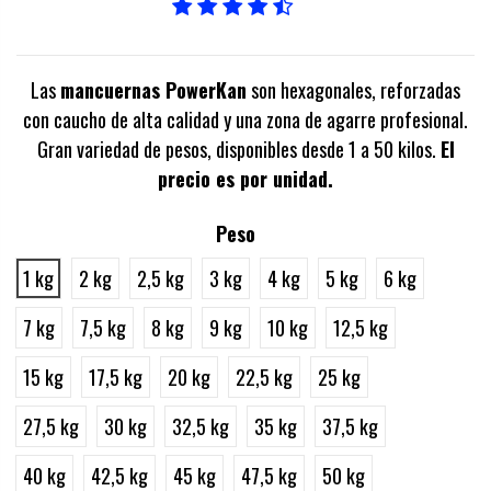
Las
mancuernas PowerKan
son hexagonales, reforzadas
con caucho de alta calidad y una zona de agarre profesional.
Gran variedad de pesos, disponibles desde 1 a 50 kilos.
El
precio es por unidad.
Peso
1 kg
2 kg
2,5 kg
3 kg
4 kg
5 kg
6 kg
7 kg
7,5 kg
8 kg
9 kg
10 kg
12,5 kg
15 kg
17,5 kg
20 kg
22,5 kg
25 kg
27,5 kg
30 kg
32,5 kg
35 kg
37,5 kg
40 kg
42,5 kg
45 kg
47,5 kg
50 kg