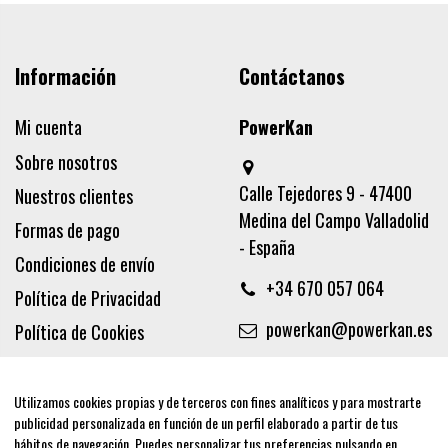
Información
Contáctanos
Mi cuenta
PowerKan
Sobre nosotros
Calle Tejedores 9 - 47400
Nuestros clientes
Medina del Campo Valladolid
Formas de pago
- España
Condiciones de envío
+34 670 057 064
Política de Privacidad
powerkan@powerkan.es
Política de Cookies
Términos y condiciones
Aviso legal
Utilizamos cookies propias y de terceros con fines analíticos y para mostrarte
publicidad personalizada en función de un perfil elaborado a partir de tus
Síguenos
hábitos de navegación. Puedes personalizar tus preferencias pulsando en