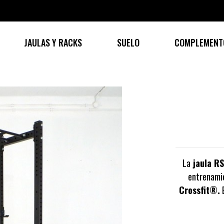
JAULAS Y RACKS
SUELO
COMPLEMENT
La
jaula R
entrenamie
Crossfit®.
E