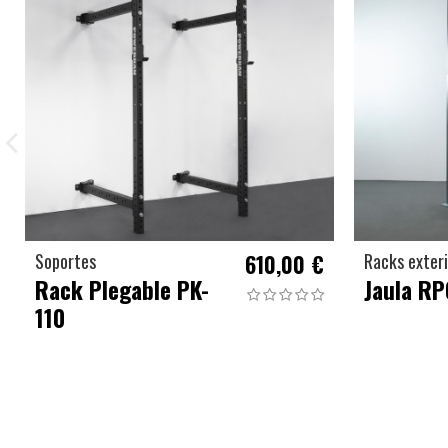
Soportes
610,00 €
Racks exter
Rack Plegable PK-
Jaula RP
110