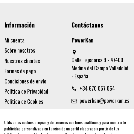
Información
Contáctanos
Mi cuenta
PowerKan
Sobre nosotros
Calle Tejedores 9 - 47400
Nuestros clientes
Medina del Campo Valladolid
Formas de pago
- España
Condiciones de envío
+34 670 057 064
Política de Privacidad
powerkan@powerkan.es
Política de Cookies
Términos y condiciones
Aviso legal
Utilizamos cookies propias y de terceros con fines analíticos y para mostrarte
publicidad personalizada en función de un perfil elaborado a partir de tus