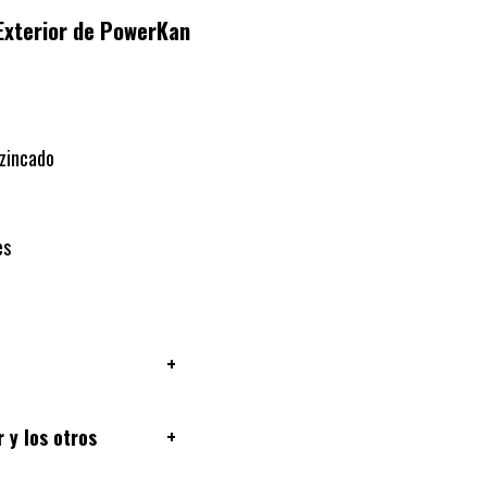
Exterior de PowerKan
 zincado
es
+
 y los otros
+